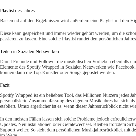
Playlist des Jahres
Basierend auf den Ergebnissen wird außerdem eine Playlist mit den Hig
Diese kann gespeichert und immer wieder gehört werden, um die sch
passieren zu lassen. Eine solche Playlist rundet den persönlichen Jahres
Teilen in Sozialen Netzwerken
Damit Freunde und Follower die musikalischen Vorlieben ebenfalls ei
Elemente des Spotify Wrapped in Sozialen Netzwerken wie Facebook, I
können dann die Top-Künstler oder Songs gepostet werden.
Fazit
Spotify Wrapped ist ein beliebtes Tool, das Millionen Nutzern jedes Ja
personalisierte Zusammenfassung des eigenen Musikjahres hat sich als 
etabliert. Umso ärgerlicher ist es, wenn dieser Jahresrückblick nicht wie
In den meisten Fällen lassen sich solche Probleme jedoch erfreulicher
Updates, Neuinstallationen oder Gerätewechsel. Bleiben trotzdem Schwi
Support weiter. So steht dem persönlichen Musikjahresrückblick mit den
im Wege.