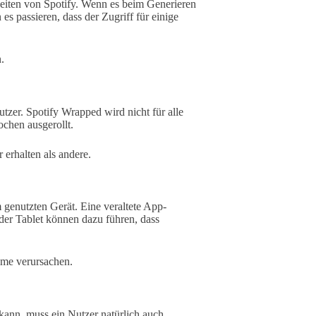
Seiten von Spotify. Wenn es beim Generieren
 passieren, dass der Zugriff für einige
.
tzer. Spotify Wrapped wird nicht für alle
chen ausgerollt.
 erhalten als andere.
 genutzten Gerät. Eine veraltete App-
er Tablet können dazu führen, dass
eme verursachen.
kann, muss ein Nutzer natürlich auch