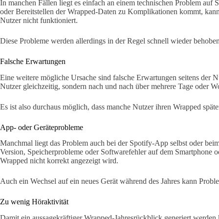
In manchen Fällen liegt es einfach an einem technischen Problem auf 
oder Bereitstellen der Wrapped-Daten zu Komplikationen kommt, kann es
Nutzer nicht funktioniert.
Diese Probleme werden allerdings in der Regel schnell wieder behoben
Falsche Erwartungen
Eine weitere mögliche Ursache sind falsche Erwartungen seitens der Nu
Nutzer gleichzeitig, sondern nach und nach über mehrere Tage oder Wo
Es ist also durchaus möglich, dass manche Nutzer ihren Wrapped später
App- oder Geräteprobleme
Manchmal liegt das Problem auch bei der Spotify-App selbst oder beim
Version, Speicherprobleme oder Softwarefehler auf dem Smartphone od
Wrapped nicht korrekt angezeigt wird.
Auch ein Wechsel auf ein neues Gerät während des Jahres kann Probl
Zu wenig Höraktivität
Damit ein aussagekräftiger Wrapped-Jahresrückblick generiert werden 