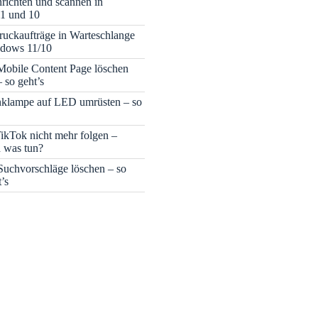
nrichten und scannen in
1 und 10
ruckaufträge in Warteschlange
ndows 11/10
obile Content Page löschen
– so geht’s
nklampe auf LED umrüsten – so
ikTok nicht mehr folgen –
 was tun?
Suchvorschläge löschen – so
t’s