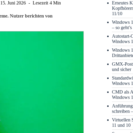
Erneutes K
15. Juni 2026
Lesezeit
4 Min
Kopfhörern
11/10
eme. Nutzer berichten von
Windows 11
– so geht’s 
Autostart-
Windows 1
Windows 11
Drittanbiet
GMX-Postfa
und sicher
Standardwi
Windows 1
CMD als Ad
Windows 1
Anführungs
schreiben 
Virtuellen
11 und 10