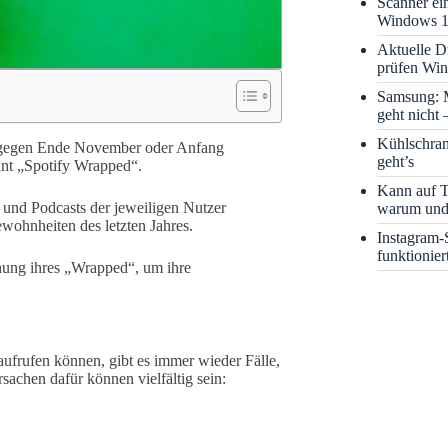
Scanner ei
Windows 1
Aktuelle D
prüfen Wi
Samsung: M
geht nicht 
Kühlschra
hr gegen Ende November oder Anfang
geht’s
nnt „Spotify Wrapped“.
Kann auf T
s und Podcasts der jeweiligen Nutzer
warum und
wohnheiten des letzten Jahres.
Instagram-
funktionier
chung ihres „Wrapped“, um ihre
frufen können, gibt es immer wieder Fälle,
rsachen dafür können vielfältig sein: