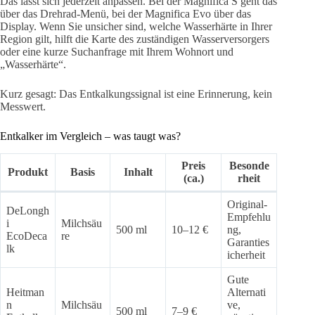
Das lässt sich jederzeit anpassen. Bei der Magnifica S geht das
über das Drehrad-Menü, bei der Magnifica Evo über das
Display. Wenn Sie unsicher sind, welche Wasserhärte in Ihrer
Region gilt, hilft die Karte des zuständigen Wasserversorgers
oder eine kurze Suchanfrage mit Ihrem Wohnort und
„Wasserhärte“.
Kurz gesagt: Das Entkalkungssignal ist eine Erinnerung, kein
Messwert.
Entkalker im Vergleich – was taugt was?
Preis
Besonde
Produkt
Basis
Inhalt
(ca.)
rheit
Original-
DeLongh
Empfehlu
i
Milchsäu
500 ml
10–12 €
ng,
EcoDeca
re
Garanties
lk
icherheit
Gute
Heitman
Alternati
n
Milchsäu
ve,
500 ml
7–9 €