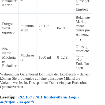
Entkalker
re
günstiger
Kaffee
er
Einstieg
Bekannte
Marke,
Durgol
Sulfamin
2× 125
etwas
swiss
8–10 €
säure
ml
teurer pro
espresso
Anwend
ung
Günstig,
No-
ausreiche
Name
Milchsäu
nd für
Milchsäu
1000 ml
8–12 €
re
~10
re-
Entkalku
Entkalker
ngen
Während der Garantiezeit lohnt sich der EcoDecalk – danach
können Sie problemlos auf eine günstigere Milchsäure-
Variante wechseln. Das spart auf Dauer ein paar Euro ohne
Qualitätsverlust.
Lesetipp:
192.168.178.1 Router-Menü Login
aufrufen - so geht’s