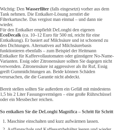
Wichtig: Den
Wasserfilter
(falls eingesetzt) vorher aus dem
Tank nehmen. Die Entkalker-Lösung zerstört die
Filterkartusche. Das vergisst man einmal – und dann nie
wieder.
Für den Entkalker empfiehlt DeLonghi den eigenen
EcoDecalk
(ca. 10–12 Euro für 500 ml, reicht für eine
Entkalkung). Er basiert auf Milchsäure und ist schonend zu
den Dichtungen. Alternativen auf Milchsäurebasis
funktionieren ebenfalls – zum Beispiel der Heitmann
Entkalker für Kaffeevollautomaten oder günstigere No-Name-
Varianten. Essig oder Zitronensäure sollten Sie dagegen nicht
verwenden. Zitronensäure ist aggressiver als ihr Ruf, Essig
greift Gummidichtungen an. Beide können Schäden
verursachen, die die Garantie nicht abdeckt.
Bereit stellen sollten Sie außerdem ein Gefäß mit mindestens
1,5 bis 2 Liter Fassungsvermögen – eine große Rührschüssel
oder ein Messbecher reichen.
So entkalken Sie die DeLonghi Magnifica – Schritt für Schritt
Maschine einschalten und kurz aufwärmen lassen.
Auffangschale und Kaffeesatzbehälter leeren und wieder