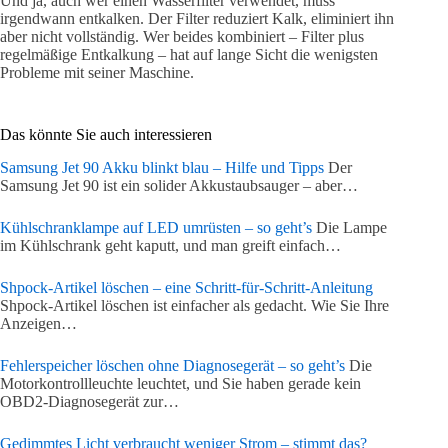
Und ja, auch wer einen Wasserfilter verwendet, muss
irgendwann entkalken. Der Filter reduziert Kalk, eliminiert ihn
aber nicht vollständig. Wer beides kombiniert – Filter plus
regelmäßige Entkalkung – hat auf lange Sicht die wenigsten
Probleme mit seiner Maschine.
Das könnte Sie auch interessieren
Samsung Jet 90 Akku blinkt blau – Hilfe und Tipps
Der
Samsung Jet 90 ist ein solider Akkustaubsauger – aber…
Kühlschranklampe auf LED umrüsten – so geht’s
Die Lampe
im Kühlschrank geht kaputt, und man greift einfach…
Shpock-Artikel löschen – eine Schritt-für-Schritt-Anleitung
Shpock-Artikel löschen ist einfacher als gedacht. Wie Sie Ihre
Anzeigen…
Fehlerspeicher löschen ohne Diagnosegerät – so geht’s
Die
Motorkontrollleuchte leuchtet, und Sie haben gerade kein
OBD2-Diagnosegerät zur…
Gedimmtes Licht verbraucht weniger Strom – stimmt das?