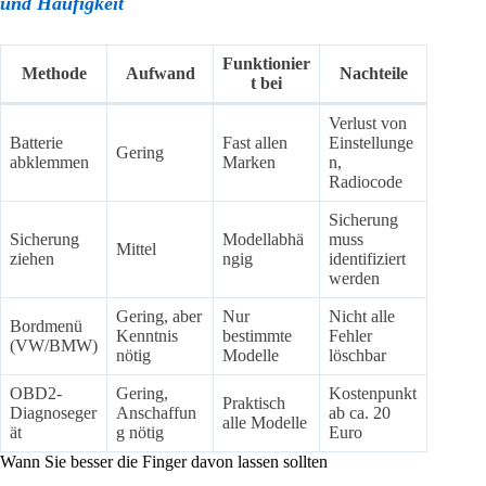
und Häufigkeit
Funktionier
Methode
Aufwand
Nachteile
t bei
Verlust von
Batterie
Fast allen
Einstellunge
Gering
abklemmen
Marken
n,
Radiocode
Sicherung
Sicherung
Modellabhä
muss
Mittel
ziehen
ngig
identifiziert
werden
Gering, aber
Nur
Nicht alle
Bordmenü
Kenntnis
bestimmte
Fehler
(VW/BMW)
nötig
Modelle
löschbar
OBD2-
Gering,
Kostenpunkt
Praktisch
Diagnoseger
Anschaffun
ab ca. 20
alle Modelle
ät
g nötig
Euro
Wann Sie besser die Finger davon lassen sollten