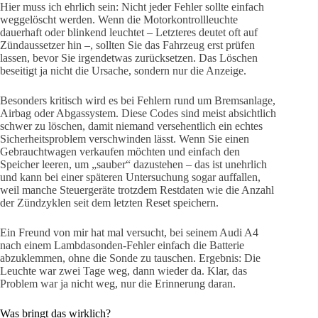
Hier muss ich ehrlich sein: Nicht jeder Fehler sollte einfach
weggelöscht werden. Wenn die Motorkontrollleuchte
dauerhaft oder blinkend leuchtet – Letzteres deutet oft auf
Zündaussetzer hin –, sollten Sie das Fahrzeug erst prüfen
lassen, bevor Sie irgendetwas zurücksetzen. Das Löschen
beseitigt ja nicht die Ursache, sondern nur die Anzeige.
Besonders kritisch wird es bei Fehlern rund um Bremsanlage,
Airbag oder Abgassystem. Diese Codes sind meist absichtlich
schwer zu löschen, damit niemand versehentlich ein echtes
Sicherheitsproblem verschwinden lässt. Wenn Sie einen
Gebrauchtwagen verkaufen möchten und einfach den
Speicher leeren, um „sauber“ dazustehen – das ist unehrlich
und kann bei einer späteren Untersuchung sogar auffallen,
weil manche Steuergeräte trotzdem Restdaten wie die Anzahl
der Zündzyklen seit dem letzten Reset speichern.
Ein Freund von mir hat mal versucht, bei seinem Audi A4
nach einem Lambdasonden-Fehler einfach die Batterie
abzuklemmen, ohne die Sonde zu tauschen. Ergebnis: Die
Leuchte war zwei Tage weg, dann wieder da. Klar, das
Problem war ja nicht weg, nur die Erinnerung daran.
Was bringt das wirklich?